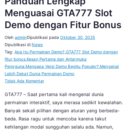
Panduan Lengkap
Menguasai GTA777 Slot
Demo dengan Fitur Bonus
Oleh
admin
Dipublikasi pada
Oktober 30, 2025
Dipublikasi di
News
Tag:
Apa Itu Permainan Demo?
,
GTA777 Slot Demo dengan
fitur bonus
,
Kesan Pertama dan Antarmuka
Pengguna
,
Mengapa Versi Demo Begitu Populer?
,
Mengenal
Lebih Dekat Dunia Permainan Demo
pada
Tidak Ada Komentar
Panduan
GTA777 – Saat pertama kali mengenal dunia
Lengkap
permainan interaktif, saya merasa sedikit kewalahan.
Menguasai
GTA777
Banyak sekali pilihan dengan aturan yang berbeda-
Slot
beda. Rasa ragu untuk mencoba karena takut
Demo
kehilangan modal sungguhan selalu ada. Namun,