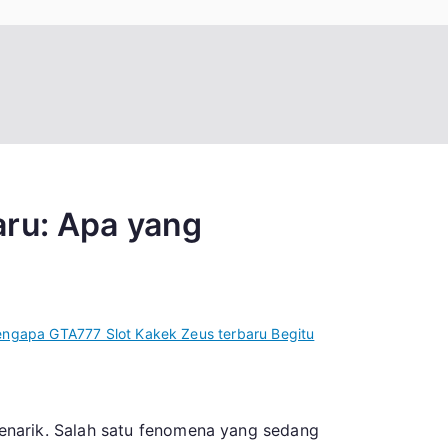
ru: Apa yang
ngapa GTA777 Slot Kakek Zeus terbaru Begitu
enarik. Salah satu fenomena yang sedang