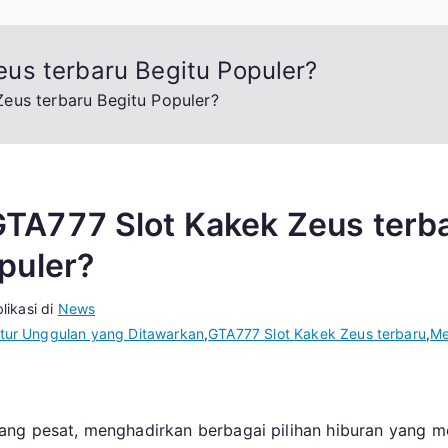
us terbaru Begitu Populer?
eus terbaru Begitu Populer?
A777 Slot Kakek Zeus terba
puler?
likasi di
News
Fitur Unggulan yang Ditawarkan
,
GTA777 Slot Kakek Zeus terbaru
,
Me
ang pesat, menghadirkan berbagai pilihan hiburan yang m