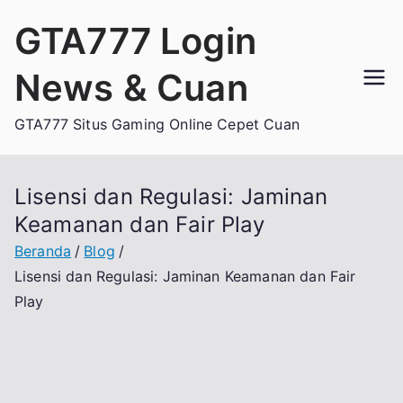
Loncat
GTA777 Login
ke
konten
News & Cuan
GTA777 Situs Gaming Online Cepet Cuan
Lisensi dan Regulasi: Jaminan
Keamanan dan Fair Play
Beranda
Blog
Lisensi dan Regulasi: Jaminan Keamanan dan Fair
Play