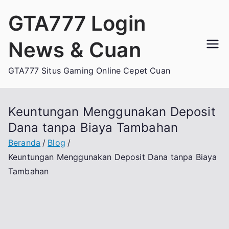
Loncat
GTA777 Login
ke
konten
News & Cuan
GTA777 Situs Gaming Online Cepet Cuan
Keuntungan Menggunakan Deposit
Dana tanpa Biaya Tambahan
Beranda
Blog
Keuntungan Menggunakan Deposit Dana tanpa Biaya
Tambahan