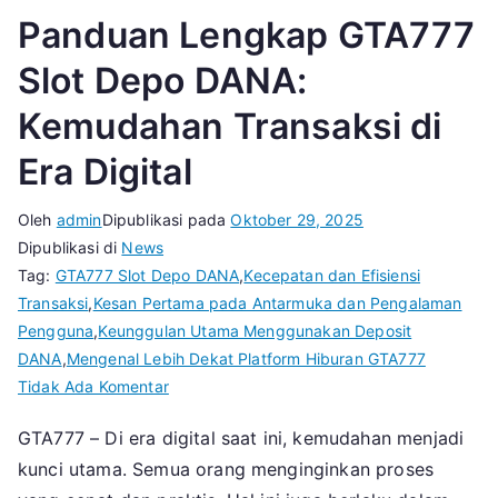
Panduan Lengkap GTA777
Slot Depo DANA:
Kemudahan Transaksi di
Era Digital
Oleh
admin
Dipublikasi pada
Oktober 29, 2025
Dipublikasi di
News
Tag:
GTA777 Slot Depo DANA
,
Kecepatan dan Efisiensi
Transaksi
,
Kesan Pertama pada Antarmuka dan Pengalaman
Pengguna
,
Keunggulan Utama Menggunakan Deposit
DANA
,
Mengenal Lebih Dekat Platform Hiburan GTA777
pada
Tidak Ada Komentar
Panduan
GTA777 – Di era digital saat ini, kemudahan menjadi
Lengkap
kunci utama. Semua orang menginginkan proses
GTA777
Slot