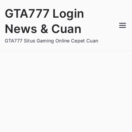
Loncat
GTA777 Login
ke
konten
News & Cuan
GTA777 Situs Gaming Online Cepet Cuan