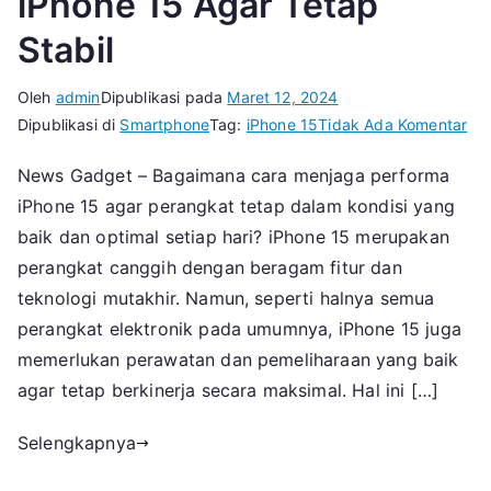
iPhone 15 Agar Tetap
Stabil
Oleh
admin
Dipublikasi pada
Maret 12, 2024
pa
Dipublikasi di
Smartphone
Tag:
iPhone 15
Tidak Ada Komentar
Ca
News Gadget – Bagaimana cara menjaga performa
Me
iPhone 15 agar perangkat tetap dalam kondisi yang
Pe
iPh
baik dan optimal setiap hari? iPhone 15 merupakan
15
perangkat canggih dengan beragam fitur dan
Ag
teknologi mutakhir. Namun, seperti halnya semua
Te
perangkat elektronik pada umumnya, iPhone 15 juga
Sta
memerlukan perawatan dan pemeliharaan yang baik
agar tetap berkinerja secara maksimal. Hal ini […]
Selengkapnya