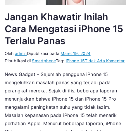
Jangan Khawatir Inilah
Cara Mengatasi iPhone 15
Terlalu Panas
Oleh
admin
Dipublikasi pada
Maret 19, 2024
pa
Dipublikasi di
Smartphone
Tag:
iPhone 15
Tidak Ada Komentar
Ja
News Gadget – Sejumlah pengguna iPhone 15
Kha
mengeluhkan masalah panas yang terjadi pada
Ini
Ca
perangkat mereka. Sejak dirilis, beberapa laporan
Me
menunjukkan bahwa iPhone 15 dan iPhone 15 Pro
iPh
mengalami peningkatan suhu yang tidak lazim.
15
Masalah kepanasan pada iPhone 15 telah menarik
Ter
perhatian Apple. Menurut beberapa laporan, iPhone
Pa