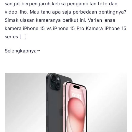
vs
sangat berpengaruh ketika pengambilan foto dan
15
video, lho. Mau tahu apa saja perbedaan pentingnya?
Pro
Simak ulasan kameranya berikut ini. Varian lensa
yang
kamera iPhone 15 vs iPhone 15 Pro Kamera iPhone 15
Bikin
series […]
Hasil
Kamera
Selengkapnya
Berbeda