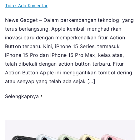
pada
Tidak Ada Komentar
Fitur
News Gadget – Dalam perkembangan teknologi yang
Action
terus berlangsung, Apple kembali menghadirkan
Button
Apple
inovasi baru dengan memperkenalkan fitur Action
sebagai
Button terbaru. Kini, iPhone 15 Series, termasuk
Inovasi
iPhone 15 Pro dan iPhone 15 Pro Max, kelas atas,
Terbaru
telah dibekali dengan action button terbaru. Fitur
iPhone
Action Button Apple ini menggantikan tombol dering
15
atau senyap yang telah ada sejak […]
Series
Selengkapnya