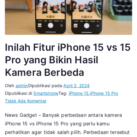
Inilah Fitur iPhone 15 vs 15
Pro yang Bikin Hasil
Kamera Berbeda
Oleh
admin
Dipublikasi pada
April 3, 2024
Dipublikasi di
Smartphone
Tag:
iPhone 15
,
iPhone 15 Pro
pada
Tidak Ada Komentar
Inilah
News Gadget – Banyak perbedaan antara kamera
Fitur
iPhone 15 vs iPhone 15 Pro yang perlu kamu
iPhone
15
perhatikan agar tidak salah pilih. Perbedaan tersebut