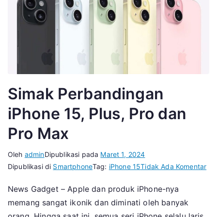
Simak Perbandingan
iPhone 15, Plus, Pro dan
Pro Max
Oleh
admin
Dipublikasi pada
Maret 1, 2024
pa
Dipublikasi di
Smartphone
Tag:
iPhone 15
Tidak Ada Komentar
Si
News Gadget – Apple dan produk iPhone-nya
Pe
memang sangat ikonik dan diminati oleh banyak
iPh
15,
orang. Hingga saat ini, semua seri iPhone selalu laris