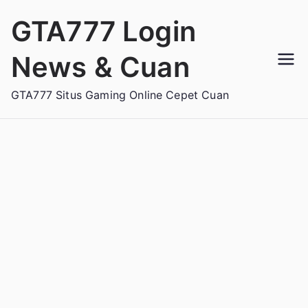
Loncat
GTA777 Login
ke
konten
News & Cuan
GTA777 Situs Gaming Online Cepet Cuan