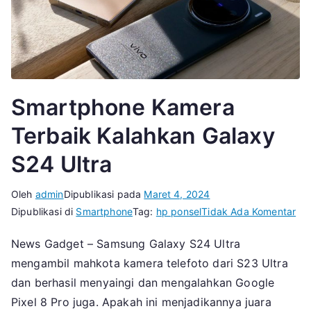
Smartphone Kamera
Terbaik Kalahkan Galaxy
S24 Ultra
Oleh
admin
Dipublikasi pada
Maret 4, 2024
pa
Dipublikasi di
Smartphone
Tag:
hp ponsel
Tidak Ada Komentar
Sm
News Gadget – Samsung Galaxy S24 Ultra
Ka
mengambil mahkota kamera telefoto dari S23 Ultra
Ter
Ka
dan berhasil menyaingi dan mengalahkan Google
Ga
Pixel 8 Pro juga. Apakah ini menjadikannya juara