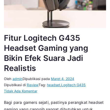
Fitur Logitech G435
Headset Gaming yang
Bikin Efek Suara Jadi
Realistis
Oleh
admin
Dipublikasi pada
Maret 4, 2024
Dipublikasi di
Review
Tag:
headset
,
Logitech G435
pada
Tidak Ada Komentar
Fitur
Bagi para gamers sejati, pastinya perangkat headset
Logitech
gaming yang canggih sangat dibutuhkan untuk
G435