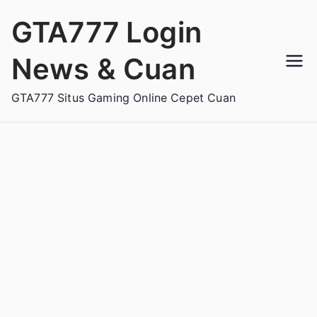
Loncat
GTA777 Login
ke
konten
News & Cuan
GTA777 Situs Gaming Online Cepet Cuan