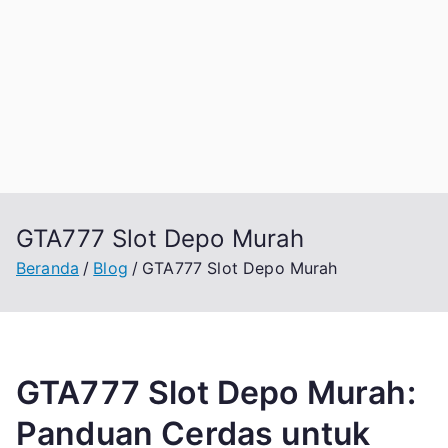
GTA777 Slot Depo Murah
Beranda
Blog
GTA777 Slot Depo Murah
GTA777 Slot Depo Murah:
Panduan Cerdas untuk