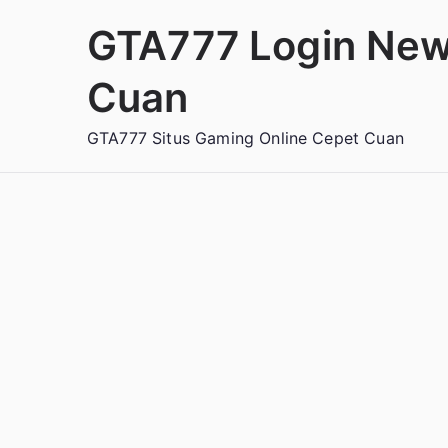
Loncat
GTA777 Login New
ke
konten
Cuan
GTA777 Situs Gaming Online Cepet Cuan