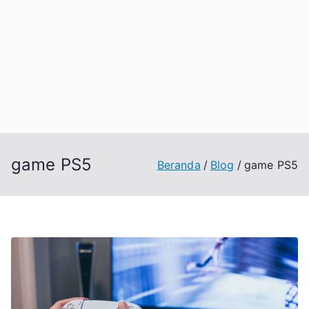
game PS5
Beranda
Blog
game PS5