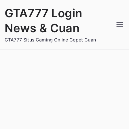
Loncat
GTA777 Login
ke
konten
News & Cuan
GTA777 Situs Gaming Online Cepet Cuan