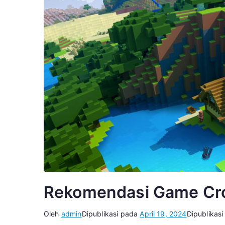
Rekomendasi Game Cro
Oleh
admin
Dipublikasi pada
April 19, 2024
Dipublikasi