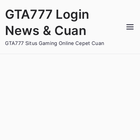
Loncat
GTA777 Login
ke
konten
News & Cuan
GTA777 Situs Gaming Online Cepet Cuan