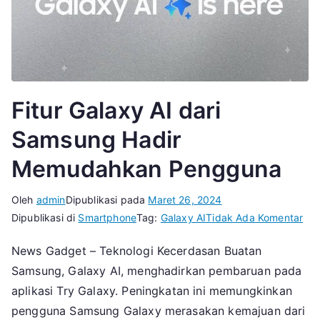
Fitur Galaxy AI dari
Samsung Hadir
Memudahkan Pengguna
Oleh
admin
Dipublikasi pada
Maret 26, 2024
pa
Dipublikasi di
Smartphone
Tag:
Galaxy AI
Tidak Ada Komentar
Fitu
News Gadget – Teknologi Kecerdasan Buatan
Gal
Samsung, Galaxy AI, menghadirkan pembaruan pada
AI
dar
aplikasi Try Galaxy. Peningkatan ini memungkinkan
Sa
pengguna Samsung Galaxy merasakan kemajuan dari