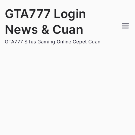
Loncat
GTA777 Login
ke
konten
News & Cuan
GTA777 Situs Gaming Online Cepet Cuan