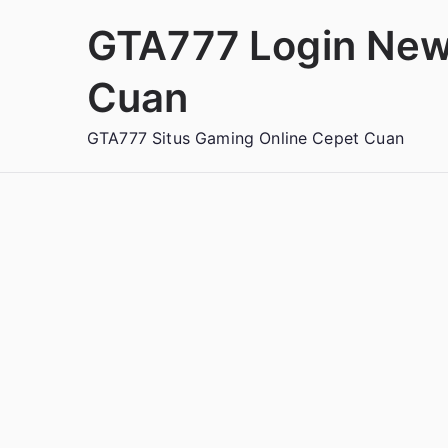
Loncat
GTA777 Login New
ke
konten
Cuan
GTA777 Situs Gaming Online Cepet Cuan