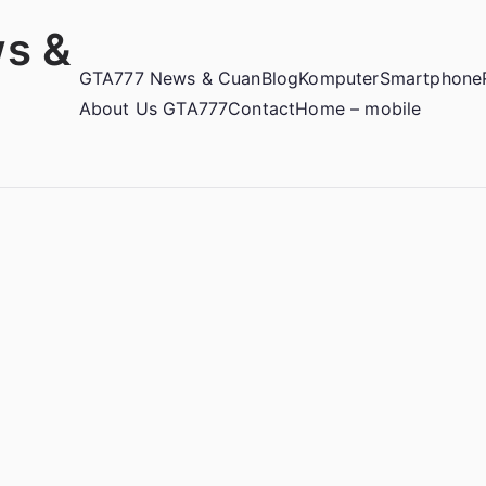
s &
GTA777 News & Cuan
Blog
Komputer
Smartphone
About Us GTA777
Contact
Home – mobile