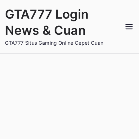
Loncat
GTA777 Login
ke
konten
News & Cuan
GTA777 Situs Gaming Online Cepet Cuan