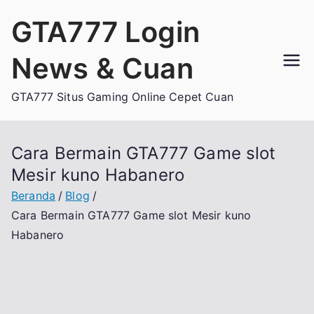
Loncat
GTA777 Login
ke
konten
News & Cuan
GTA777 Situs Gaming Online Cepet Cuan
Cara Bermain GTA777 Game slot
Mesir kuno Habanero
Beranda
Blog
Cara Bermain GTA777 Game slot Mesir kuno
Habanero