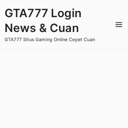
Loncat
GTA777 Login
ke
konten
News & Cuan
GTA777 Situs Gaming Online Cepet Cuan