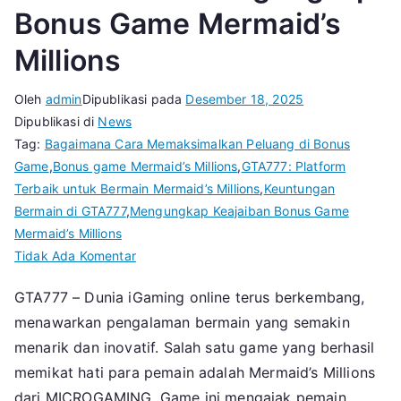
Bonus Game Mermaid’s
Millions
Oleh
admin
Dipublikasi pada
Desember 18, 2025
Dipublikasi di
News
Tag:
Bagaimana Cara Memaksimalkan Peluang di Bonus
Game
,
Bonus game Mermaid’s Millions
,
GTA777: Platform
Terbaik untuk Bermain Mermaid’s Millions
,
Keuntungan
Bermain di GTA777
,
Mengungkap Keajaiban Bonus Game
Mermaid’s Millions
pada
Tidak Ada Komentar
Menyelami
GTA777 – Dunia iGaming online terus berkembang,
Kekayaan
menawarkan pengalaman bermain yang semakin
Bawah
Laut:
menarik dan inovatif. Salah satu game yang berhasil
Mengungkap
memikat hati para pemain adalah Mermaid’s Millions
Bonus
dari MICROGAMING. Game ini mengajak pemain