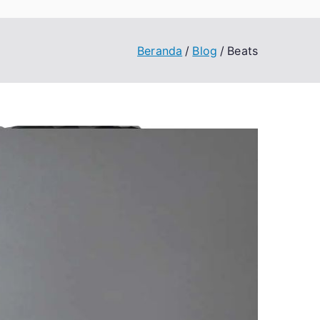
Beranda
Blog
Beats