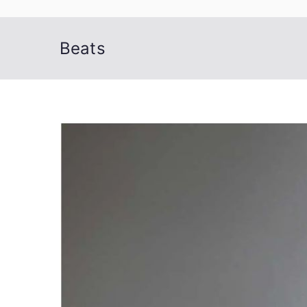
Beats