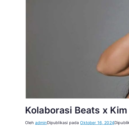
Kolaborasi Beats x Kim 
Oleh
admin
Dipublikasi pada
Oktober 16, 2024
Dipubli