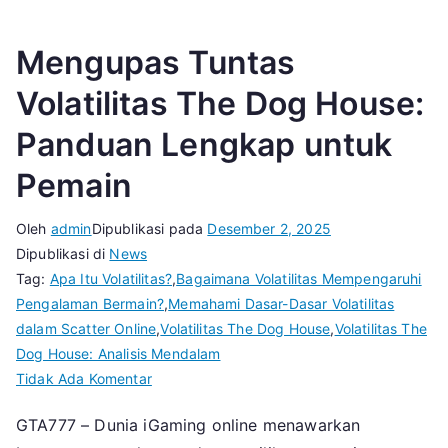
Mengupas Tuntas
Volatilitas The Dog House:
Panduan Lengkap untuk
Pemain
Oleh
admin
Dipublikasi pada
Desember 2, 2025
Dipublikasi di
News
Tag:
Apa Itu Volatilitas?
,
Bagaimana Volatilitas Mempengaruhi
Pengalaman Bermain?
,
Memahami Dasar-Dasar Volatilitas
dalam Scatter Online
,
Volatilitas The Dog House
,
Volatilitas The
Dog House: Analisis Mendalam
pada
Tidak Ada Komentar
Mengupas
GTA777 – Dunia iGaming online menawarkan
Tuntas