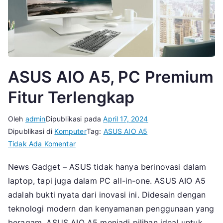
ASUS AIO A5, PC Premium
Fitur Terlengkap
Oleh
admin
Dipublikasi pada
April 17, 2024
Dipublikasi di
Komputer
Tag:
ASUS AIO A5
pada
Tidak Ada Komentar
ASUS
News Gadget – ASUS tidak hanya berinovasi dalam
AIO
laptop, tapi juga dalam PC all-in-one. ASUS AIO A5
A5,
PC
adalah bukti nyata dari inovasi ini. Didesain dengan
Premium
teknologi modern dan kenyamanan penggunaan yang
Fitur
beragam, ASUS AIO A5 menjadi pilihan ideal untuk