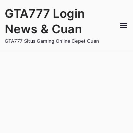
Loncat
GTA777 Login
ke
konten
News & Cuan
GTA777 Situs Gaming Online Cepet Cuan