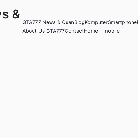
s &
GTA777 News & Cuan
Blog
Komputer
Smartphone
About Us GTA777
Contact
Home – mobile