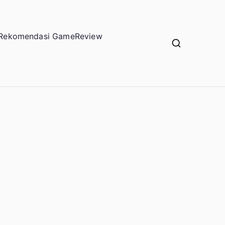
Rekomendasi Game
Review