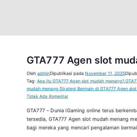
GTA777 Agen slot mud
Oleh
admin
Dipublikasi pada
November 11, 2025
Dipub
Tag:
Apa itu GTA777 Agen slot mudah menang?
,
GTA7
mudah menang
,
Strategi Bermain di GTA777 Agen sl
pada
Tidak Ada Komentar
GTA777
GTA777 – Dunia iGaming online terus berkemb
Agen
tersedia, GTA777 Agen slot mudah menang meno
slot
mudah
bagi mereka yang mencari pengalaman bermain
menang: