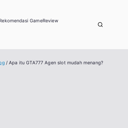
Rekomendasi Game
Review
og
Apa itu GTA777 Agen slot mudah menang?