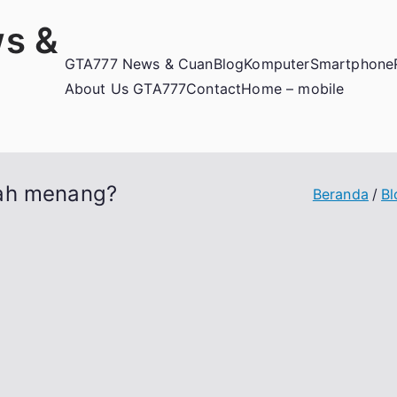
s &
GTA777 News & Cuan
Blog
Komputer
Smartphone
About Us GTA777
Contact
Home – mobile
dah menang?
Beranda
Bl