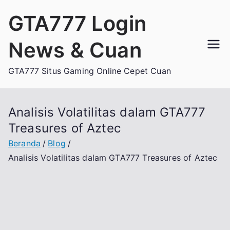
Loncat
GTA777 Login
ke
konten
News & Cuan
GTA777 Situs Gaming Online Cepet Cuan
Analisis Volatilitas dalam GTA777
Treasures of Aztec
Beranda
Blog
Analisis Volatilitas dalam GTA777 Treasures of Aztec