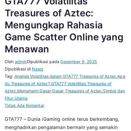
GTA777 Volatilitas
Treasures of Aztec:
Mengungkap Rahasia
Game Scatter Online yang
Menawan
Oleh
admin
Dipublikasi pada
Desember 9, 2025
Dipublikasi di
News
Tag:
Analisis Volatilitas dalam GTA777 Treasures of Aztec
,
Apa
Itu Treasures of Aztec?
,
GTA777 Volatilitas Treasures of
Aztec
,
Memahami Dasar-Dasar Treasures of Aztec
,
Simbol dan
Fitur Utama
pada
Tidak Ada Komentar
GTA777
GTA777 – Dunia iGaming online terus berkembang,
Volatilitas
menghadirkan pengalaman bermain yang semakin
Treasures