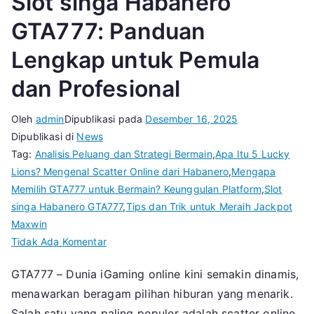
Slot singa Habanero
GTA777: Panduan
Lengkap untuk Pemula
dan Profesional
Oleh
admin
Dipublikasi pada
Desember 16, 2025
Dipublikasi di
News
Tag:
Analisis Peluang dan Strategi Bermain
,
Apa Itu 5 Lucky
Lions? Mengenal Scatter Online dari Habanero
,
Mengapa
Memilih GTA777 untuk Bermain? Keunggulan Platform
,
Slot
singa Habanero GTA777
,
Tips dan Trik untuk Meraih Jackpot
Maxwin
pada
Tidak Ada Komentar
Slot
GTA777 – Dunia iGaming online kini semakin dinamis,
singa
menawarkan beragam pilihan hiburan yang menarik.
Habanero
GTA777:
Salah satu yang paling populer adalah scatter online.