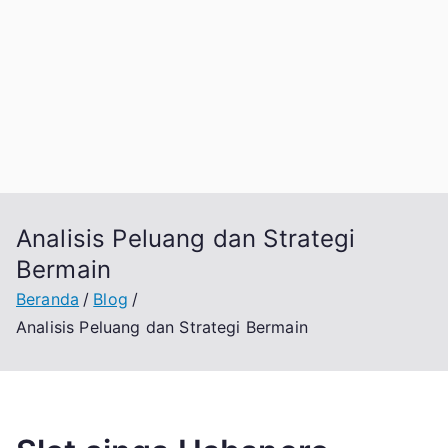
Analisis Peluang dan Strategi
Bermain
Beranda
Blog
Analisis Peluang dan Strategi Bermain