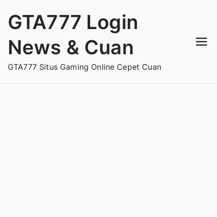
Loncat
GTA777 Login
ke
konten
News & Cuan
GTA777 Situs Gaming Online Cepet Cuan