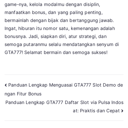
game-nya, kelola modalmu dengan disiplin,
manfaatkan bonus, dan yang paling penting,
bermainlah dengan bijak dan bertanggung jawab.
Ingat, hiburan itu nomor satu, kemenangan adalah
bonusnya. Jadi, siapkan diri, atur strategi, dan
semoga putaranmu selalu mendatangkan senyum di
GTA777! Selamat bermain dan semoga sukses!
Navigasi
Panduan Lengkap Menguasai GTA777 Slot Demo de
ngan Fitur Bonus
pos
Panduan Lengkap GTA777 Daftar Slot via Pulsa Indos
at: Praktis dan Cepat