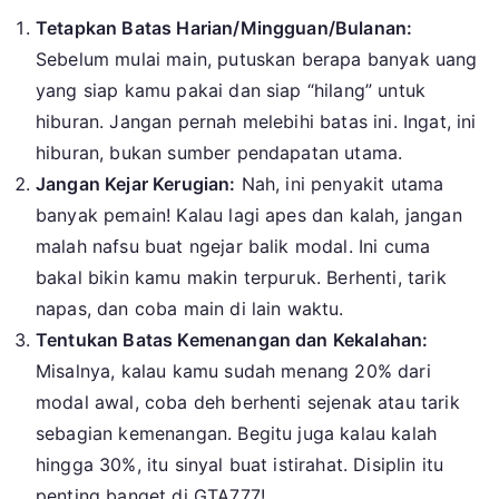
Tetapkan Batas Harian/Mingguan/Bulanan:
Sebelum mulai main, putuskan berapa banyak uang
yang siap kamu pakai dan siap “hilang” untuk
hiburan. Jangan pernah melebihi batas ini. Ingat, ini
hiburan, bukan sumber pendapatan utama.
Jangan Kejar Kerugian:
Nah, ini penyakit utama
banyak pemain! Kalau lagi apes dan kalah, jangan
malah nafsu buat ngejar balik modal. Ini cuma
bakal bikin kamu makin terpuruk. Berhenti, tarik
napas, dan coba main di lain waktu.
Tentukan Batas Kemenangan dan Kekalahan:
Misalnya, kalau kamu sudah menang 20% dari
modal awal, coba deh berhenti sejenak atau tarik
sebagian kemenangan. Begitu juga kalau kalah
hingga 30%, itu sinyal buat istirahat. Disiplin itu
penting banget di GTA777!