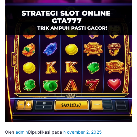
Oleh
admin
Dipublikasi pada
November 2, 2025