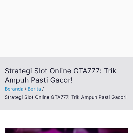
Strategi Slot Online GTA777: Trik
Ampuh Pasti Gacor!
Beranda
Berita
Strategi Slot Online GTA777: Trik Ampuh Pasti Gacor!