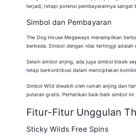
terjadi, tetapi potensi pembayarannya sangat
Simbol dan Pembayaran
The Dog House Megaways menampilkan berbaga
berbeda. Simbol dengan nilai tertinggi adalah ro
Selain simbol anjing, ada juga simbol klasik s
tetap berkontribusi dalam menciptakan kombin
Simbol Wild diwakili oleh rumah anjing dan han
putaran gratis. Perhatikan baik-baik simbol i
Fitur-Fitur Unggulan 
Sticky Wilds Free Spins