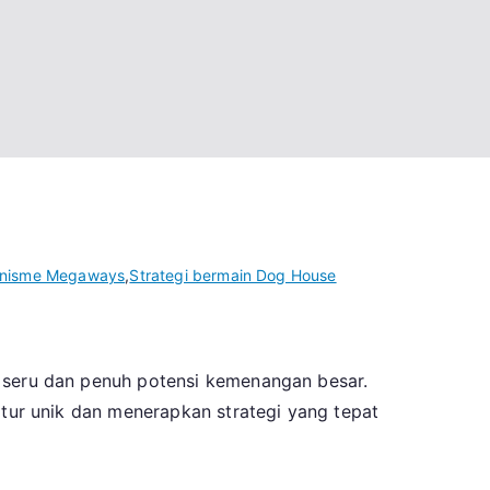
nisme Megaways
,
Strategi bermain Dog House
seru dan penuh potensi kemenangan besar.
ur unik dan menerapkan strategi yang tepat