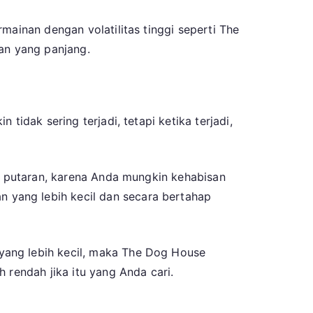
mainan dengan volatilitas tinggi seperti The
an yang panjang.
tidak sering terjadi, tetapi ketika terjadi,
ap putaran, karena Anda mungkin kehabisan
 yang lebih kecil dan secara bertahap
yang lebih kecil, maka The Dog House
 rendah jika itu yang Anda cari.