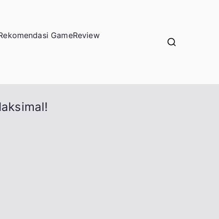
Rekomendasi Game
Review
aksimal!