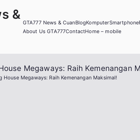
s &
GTA777 News & Cuan
Blog
Komputer
Smartphone
About Us GTA777
Contact
Home – mobile
g House Megaways: Raih Kemenangan M
Dog House Megaways: Raih Kemenangan Maksimal!