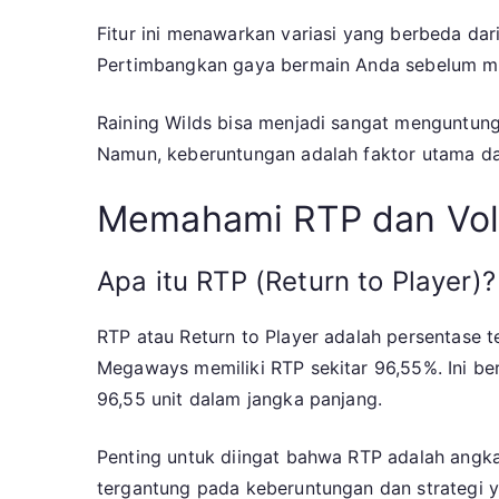
Fitur ini menawarkan variasi yang berbeda da
Pertimbangkan gaya bermain Anda sebelum memi
Raining Wilds bisa menjadi sangat menguntun
Namun, keberuntungan adalah faktor utama dala
Memahami RTP dan Vola
Apa itu RTP (Return to Player)?
RTP atau Return to Player adalah persentase 
Megaways memiliki RTP sekitar 96,55%. Ini ber
96,55 unit dalam jangka panjang.
Penting untuk diingat bahwa RTP adalah angka 
tergantung pada keberuntungan dan strategi 