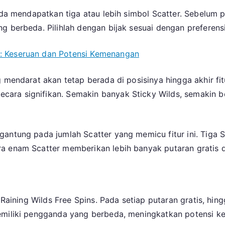
nda mendapatkan tiga atau lebih simbol Scatter. Sebelum p
g berbeda. Pilihlah dengan bijak sesuai dengan preferensi
: Keseruan dan Potensi Kemenangan
g mendarat akan tetap berada di posisinya hingga akhir f
ara signifikan. Semakin banyak Sticky Wilds, semakin 
antung pada jumlah Scatter yang memicu fitur ini. Tiga S
ra enam Scatter memberikan lebih banyak putaran gratis 
n Raining Wilds Free Spins. Pada setiap putaran gratis, h
emiliki pengganda yang berbeda, meningkatkan potensi ke