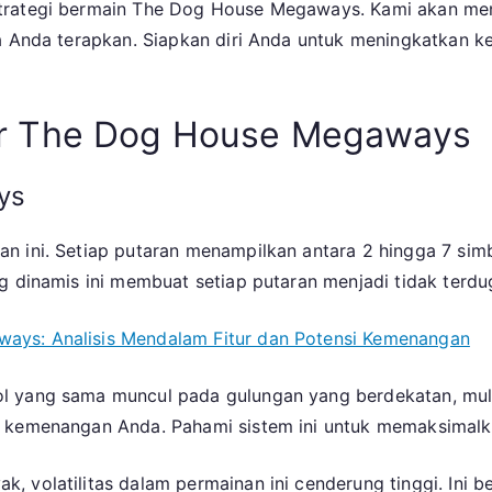
trategi bermain The Dog House Megaways. Kami akan mengu
isa Anda terapkan. Siapkan diri Anda untuk meningkatka
r The Dog House Megaways
ys
n ini. Setiap putaran menampilkan antara 2 hingga 7 simb
g dinamis ini membuat setiap putaran menjadi tidak terdu
ays: Analisis Mendalam Fitur dan Potensi Kemenangan
l yang sama muncul pada gulungan yang berdekatan, mulai
i kemenangan Anda. Pahami sistem ini untuk memaksimalk
 volatilitas dalam permainan ini cenderung tinggi. Ini b