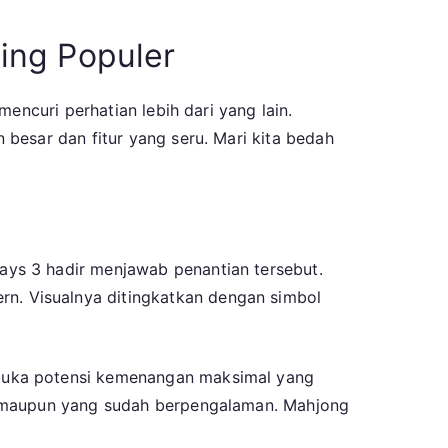
ing Populer
encuri perhatian lebih dari yang lain.
besar dan fitur yang seru. Mari kita bedah
ys 3 hadir menjawab penantian tersebut.
. Visualnya ditingkatkan dengan simbol
buka potensi kemenangan maksimal yang
a maupun yang sudah berpengalaman. Mahjong