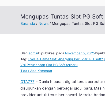
Mengupas Tuntas Slot PG Soft T
Beranda
News
Mengupas Tuntas Slot PG Soft
Oleh
admin
Dipublikasi pada
November 5, 2025
Dipubl
Tag:
Evolusi Game Slot: Apa yang Baru dari PG Soft?
,
Visi Perusahaan
,
Slot PG Soft terbaru
pada
Tidak Ada Komentar
Mengupas
GTA777
– Dunia hiburan digital terus berputar
Tuntas
disuguhkan dengan berbagai judul baru. Masi
Slot
PG
provider untuk terus berinovasi. Mereka berl
Soft