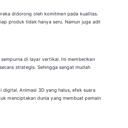
mereka didorong oleh komitmen pada kualitas.
iap produk tidak hanya seru. Namun juga adil
sempurna di layar vertikal. Ini memberikan
secara strategis. Sehingga sangat mudah
i digital. Animasi 3D yang halus, efek suara
untuk menciptakan dunia yang membuat pemain