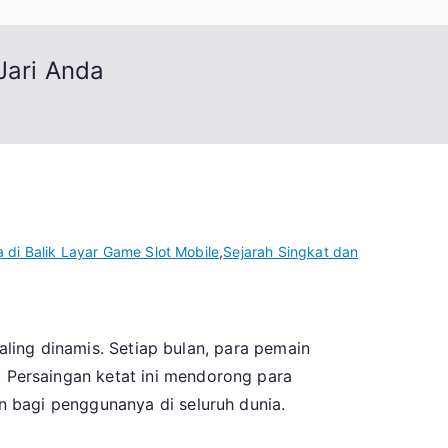
Jari Anda
 di Balik Layar Game Slot Mobile
,
Sejarah Singkat dan
paling dinamis. Setiap bulan, para pemain
 Persaingan ketat ini mendorong para
 bagi penggunanya di seluruh dunia.