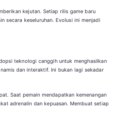
erikan kejutan. Setiap rilis game baru
n secara keseluruhan. Evolusi ini menjadi
adopsi teknologi canggih untuk menghasilkan
namis dan interaktif. Ini bukan lagi sekadar
 cepat. Saat pemain mendapatkan kemenangan
ngkat adrenalin dan kepuasan. Membuat setiap