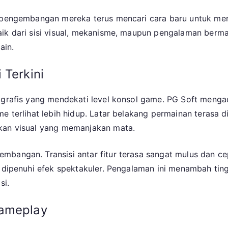
m pengembangan mereka terus mencari cara baru untuk memb
ik dari sisi visual, mekanisme, maupun pengalaman bermai
ain.
 Terkini
s grafis yang mendekati level konsol game. PG Soft meng
e terlihat lebih hidup. Latar belakang permainan terasa di
ukan visual yang memanjakan mata.
embangan. Transisi antar fitur terasa sangat mulus dan
an dipenuhi efek spektakuler. Pengalaman ini menambah ti
si.
Gameplay