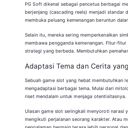
PG Soft dikenal sebagai pencetus berbagai mek
berjenjang (cascading reels) menjadi standar
membuka peluang kemenangan beruntun dalam 
Selain itu, mereka sering memperkenalkan simb
membawa pengganda kemenangan. Fitur-fitur i
strategi yang berbeda. Membutuhkan pemaha
Adaptasi Tema dan Cerita yan
Sebuah game slot yang hebat membutuhkan lebi
mengadaptasi berbagai tema. Mulai dari mitolo
riset mendalam untuk menjaga otentisitasnya.
Ulasan game slot seringkali menyoroti narasi
mengikuti perjalanan seorang karakter. Atau 
pengalaman bermain terasa lebih personal da