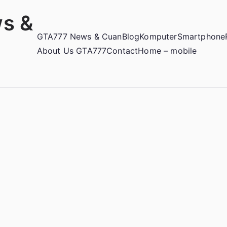
s &
GTA777 News & Cuan
Blog
Komputer
Smartphone
About Us GTA777
Contact
Home – mobile