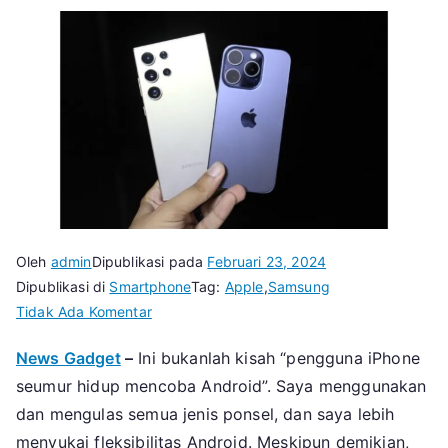
Oleh
admin
Dipublikasi pada
Februari 23, 2024
Dipublikasi di
Smartphone
Tag:
Apple
,
Samsung
pada
Tidak Ada Komentar
Samsung
News Gadget
–
Ini bukanlah kisah “pengguna iPhone
Galaxy
seumur hidup mencoba Android”. Saya menggunakan
S24
Ultra
dan mengulas semua jenis ponsel, dan saya lebih
Lebih
menyukai fleksibilitas Android. Meskipun demikian,