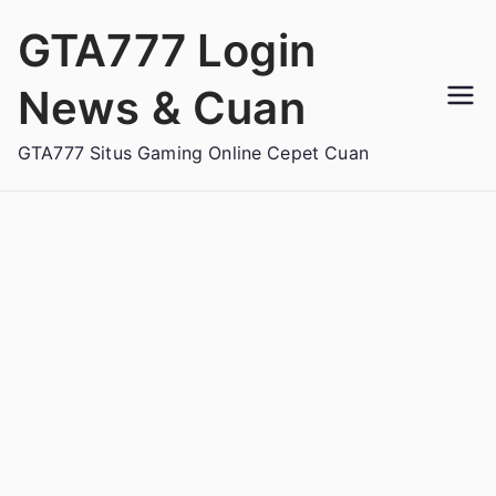
Loncat
GTA777 Login
ke
konten
News & Cuan
GTA777 Situs Gaming Online Cepet Cuan