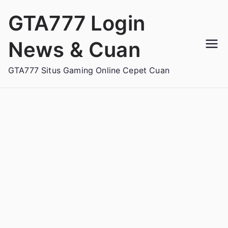
Loncat
GTA777 Login
ke
konten
News & Cuan
GTA777 Situs Gaming Online Cepet Cuan