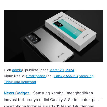
Oleh
admin
Dipublikasi pada
Maret 20, 2024
Dipublikasi di
Smartphone
Tag:
Galaxy A55 5G
,
Samsung
pada
Tidak Ada Komentar
Samsung
News Gadget
– Samsung kembali menghadirkan
Galaxy
inovasi terbarunya di lini Galaxy A Series untuk pasar
A55
5G
smartphone Indonesia pada 11 Maret lalu dengan