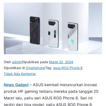
Oleh
admin
Dipublikasi pada
Maret 22, 2024
Dipublikasi di
Smartphone
Tag:
asus
,
ROG Phone 8
pada
Tidak Ada Komentar
ROG
News Gadget
– ASUS kembali meluncurkan inovasi
Phone
produk HP gaming terbaru mereka pada tanggal 20
8
HP
Maret lalu, yaitu seri ASUS ROG Phone 8. Seri ini
Gaming
terdiri dari tiga model, yaitu ASUS ROG Phone 8,