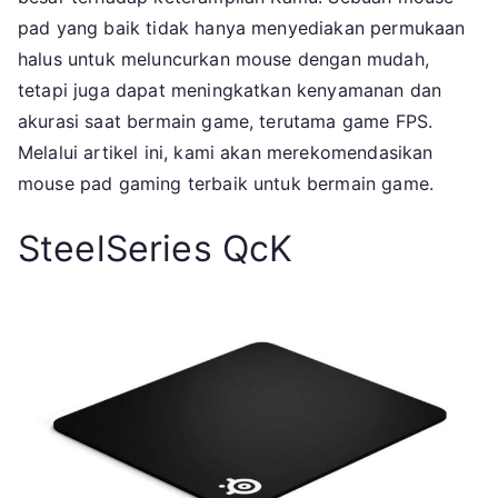
Terbaik,
pad yang baik tidak hanya menyediakan permukaan
Semakin
halus untuk meluncurkan mouse dengan mudah,
Licin
tetapi juga dapat meningkatkan kenyamanan dan
Bermain
akurasi saat bermain game, terutama game FPS.
Game
Melalui artikel ini, kami akan merekomendasikan
mouse pad gaming terbaik untuk bermain game.
SteelSeries QcK