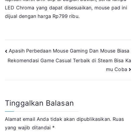
LED Chroma yang dapat disesuaikan, mouse pad ini
dijual dengan harga Rp799 ribu.
Navigasi
Apasih Perbedaan Mouse Gaming Dan Mouse Biasa
Rekomendasi Game Casual Terbaik di Steam Bisa Ka
pos
mu Coba
Tinggalkan Balasan
Alamat email Anda tidak akan dipublikasikan.
Ruas
yang wajib ditandai
*