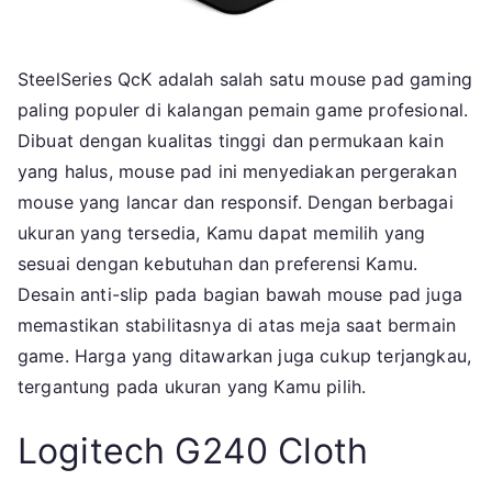
SteelSeries QcK adalah salah satu mouse pad gaming
paling populer di kalangan pemain game profesional.
Dibuat dengan kualitas tinggi dan permukaan kain
yang halus, mouse pad ini menyediakan pergerakan
mouse yang lancar dan responsif. Dengan berbagai
ukuran yang tersedia, Kamu dapat memilih yang
sesuai dengan kebutuhan dan preferensi Kamu.
Desain anti-slip pada bagian bawah mouse pad juga
memastikan stabilitasnya di atas meja saat bermain
game. Harga yang ditawarkan juga cukup terjangkau,
tergantung pada ukuran yang Kamu pilih.
Logitech G240 Cloth