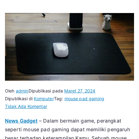
Oleh
admin
Dipublikasi pada
Maret 27, 2024
Dipublikasi di
Komputer
Tag:
mouse pad gaming
pada
Tidak Ada Komentar
Rekomendasi
News Gadget
– Dalam bermain game, perangkat
Mouse
seperti mouse pad gaming dapat memiliki pengaruh
Pad
Gaming
besar terhadap keterampilan Kamu. Sebuah mouse