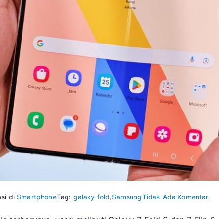
pa
asi di
Smartphone
Tag:
galaxy fold
,
Samsung
Tidak Ada Komentar
Pu