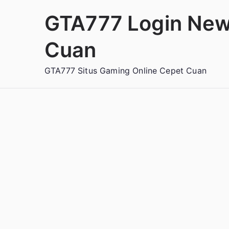
Loncat
GTA777 Login New
ke
konten
Cuan
GTA777 Situs Gaming Online Cepet Cuan