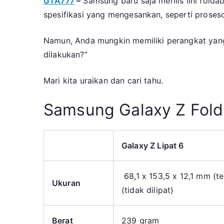
GTA777
–
Samsung baru saja merilis lini foldab
spesifikasi yang mengesankan, seperti prose
Namun, Anda mungkin memiliki perangkat yang l
dilakukan?”
Mari kita uraikan dan cari tahu.
Samsung Galaxy Z Fold 
Galaxy Z Lipat 6
68,1 x 153,5 x 12,1 mm (ter
Ukuran
(tidak dilipat)
Berat
239 gram