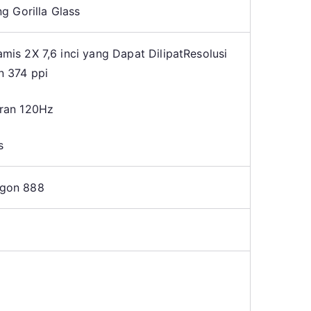
g Gorilla Glass
is 2X 7,6 inci yang Dapat Dilipat
Resolusi
n 374 ppi
ran 120Hz
s
gon 888