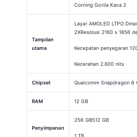
Corning Gorila Kaca 2
Layar AMOLED LTPO Dinami
2X
Resolusi 2160 x 1856 d
Tampilan
utama
Kecepatan penyegaran 12
Kecerahan 2.600 nits
Chipset
Qualcomm Snapdragon 8 G
RAM
12 GB
256 GB
512 GB
Penyimpanan
1 TB