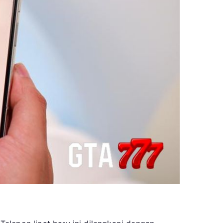
da
nya