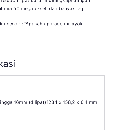
 Telepon lipat baru ini dilengkapi dengan
msung
tama 50 megapiksel, dan banyak lagi.
laxy
d
i sendiri: “Apakah upgrade ini layak
ruskah
grade
laxy
kasi
d
hingga 16mm (dilipat)
128,1 x 158,2 x 6,4 mm