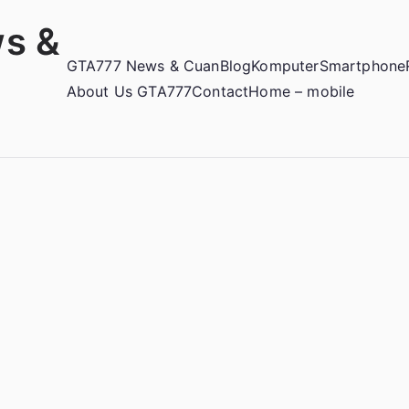
s &
GTA777 News & Cuan
Blog
Komputer
Smartphone
About Us GTA777
Contact
Home – mobile