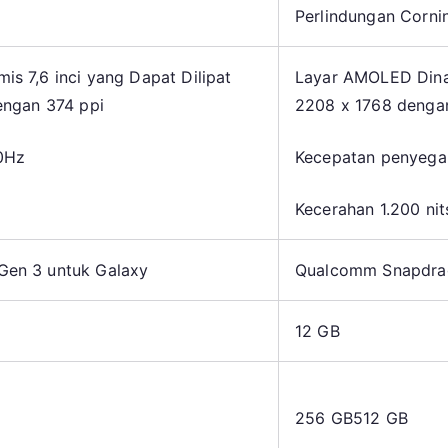
Perlindungan Cornin
s 7,6 inci yang Dapat Dilipat
Layar AMOLED Dinam
engan 374 ppi
2208 x 1768 denga
0Hz
Kecepatan penyega
Kecerahan 1.200 nit
en 3 untuk Galaxy
Qualcomm Snapdra
12 GB
256 GB
512 GB