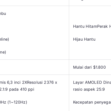
mbu
Hantu Hitam
Perak 
line)
Hijau Hantu
ine)
Mulai dari $1.800
s 6,3 inci 2X
Resolusi 2376 x
Layar AMOLED Dinam
.1:9 pada 410 ppi
rasio aspek 25:9
0Hz (1~120Hz)
Kecepatan penyega