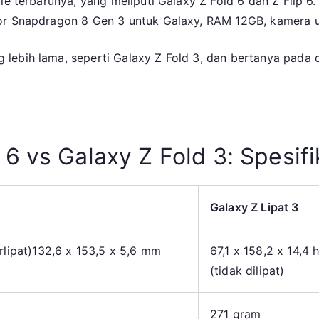
le terbarunya, yang meliputi Galaxy Z Fold 6 dan Z Flip 6.
Sa
sor Snapdragon 8 Gen 3 untuk Galaxy, RAM 12GB, kamera u
Ga
Z
Fol
ebih lama, seperti Galaxy Z Fold 3, dan bertanya pada dir
3
Ha
Up
ke
Ga
6 vs Galaxy Z Fold 3: Spesifi
Z
Fol
6
Galaxy Z Lipat 3
lipat)
132,6 x 153,5 x 5,6 mm
67,1 x 158,2 x 14,4 
(tidak dilipat)
271 gram