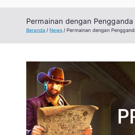
Permainan dengan Pengganda B
Beranda
News
Permainan dengan Pengganda