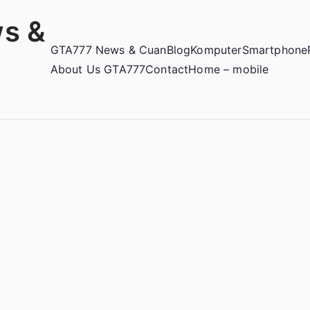
s &
GTA777 News & Cuan
Blog
Komputer
Smartphone
About Us GTA777
Contact
Home – mobile