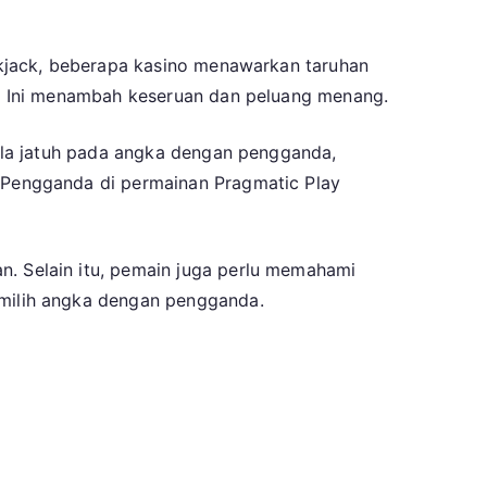
kjack, beberapa kasino menawarkan taruhan
. Ini menambah keseruan dan peluang menang.
ola jatuh pada angka dengan pengganda,
Pengganda di permainan Pragmatic Play
 Selain itu, pemain juga perlu memahami
milih angka dengan pengganda.