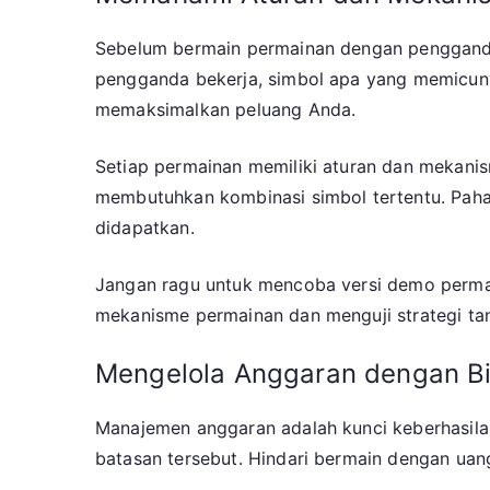
Sebelum bermain permainan dengan pengganda
pengganda bekerja, simbol apa yang memicuny
memaksimalkan peluang Anda.
Setiap permainan memiliki aturan dan mekan
membutuhkan kombinasi simbol tertentu. Paha
didapatkan.
Jangan ragu untuk mencoba versi demo perm
mekanisme permainan dan menguji strategi tan
Mengelola Anggaran dengan Bi
Manajemen anggaran adalah kunci keberhasil
batasan tersebut. Hindari bermain dengan uang