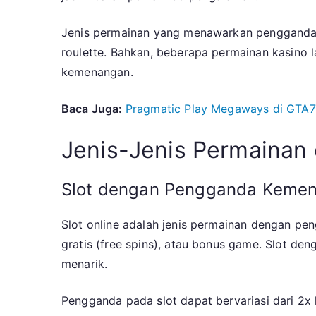
Jenis permainan yang menawarkan pengganda sa
roulette. Bahkan, beberapa permainan kasino 
kemenangan.
Baca Juga:
Pragmatic Play Megaways di GTA7
Jenis-Jenis Permaina
Slot dengan Pengganda Keme
Slot online adalah jenis permainan dengan pe
gratis (free spins), atau bonus game. Slot 
menarik.
Pengganda pada slot dapat bervariasi dari 2x