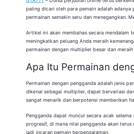
GTA777
– Dunia perjudian online terus berke
paling dicari oleh para pemain adalah adanya
permainan semakin seru dan menegangkan. Me
Artikel ini akan membahas secara mendalam ten
meningkatkan peluang Anda meraih kemenangan
permainan dengan multiplier besar dan meraih 
Apa Itu Permainan de
Permainan dengan pengganda adalah jenis perm
dikenal sebagai multiplier, dapat bervariasi d
sangat menarik dan berpotensi memberikan ha
Pengganda dapat muncul secara acak selama p
progresif, di mana nilai pengganda akan teru
jadi incaran pemain berpengalaman.