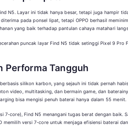
ind N5. Layar ini tidak hanya besar, tetapi juga hampir tida
diterima pada ponsel lipat, tetapi OPPO berhasil meminim
ketahanan yang baik terhadap pantulan cahaya matahari lang
cerahan puncak layar Find N5 tidak setinggi Pixel 9 Pro
an Performa Tangguh
erbasis silikon karbon, yang sejauh ini tidak pernah habi
nton video, multitasking, dan bermain game, dan baterai
harging bisa mengisi penuh baterai hanya dalam 55 menit.
rsi 7-core), Find N5 menangani tugas berat dengan baik.
O memilih versi 7-core untuk menjaga efisiensi baterai da