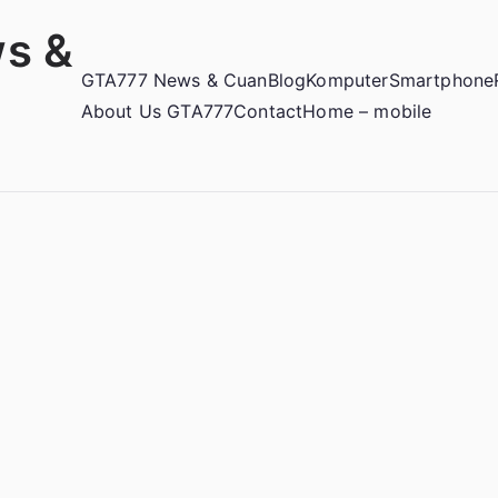
s &
GTA777 News & Cuan
Blog
Komputer
Smartphone
About Us GTA777
Contact
Home – mobile