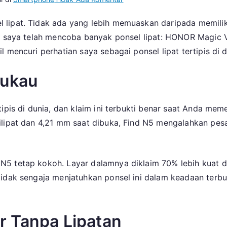
OPPO
lipat. Tidak ada yang lebih memuaskan daripada memiliki
Find
r, saya telah mencoba banyak ponsel lipat: HONOR Magic 
N5:
Ponsel
 mencuri perhatian saya sebagai ponsel lipat tertipis di d
Lipat
Favorit,
mukau
Tapi
Mengapa
ipis di dunia, dan klaim ini terbukti benar saat Anda mem
Sulit
ilipat dan 4,21 mm saat dibuka, Find N5 mengalahkan pesa
Dibeli?
N5 tetap kokoh. Layar dalamnya diklaim 70% lebih kuat d
idak sengaja menjatuhkan ponsel ini dalam keadaan terbu
r Tanpa Lipatan