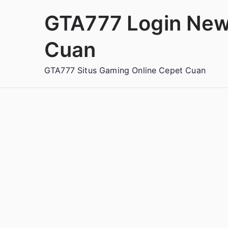
Loncat
GTA777 Login New
ke
konten
Cuan
GTA777 Situs Gaming Online Cepet Cuan