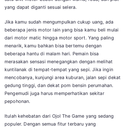
yang dapat diganti sesuai selera.
Jika kamu sudah mengumpulkan cukup uang, ada
beberapa jenis motor lain yang bisa kamu beli mulai
dari motor matic hingga motor sport. Yang paling
menarik, kamu bahkan bisa bertemu dengan
beberapa hantu di malam hari. Pemain bisa
merasakan sensasi menegangkan dengan melihat
kuntilanak di tempat-tempat yang sepi. Jika ingin
mencobanya, kunjungi area kuburan, jalan sepi dekat
gedung tinggi, dan dekat pom bensin perumahan.
Pengemudi juga harus memperhatikan sekitar
pepohonan.
Itulah kehebatan dari Ojol The Game yang sedang
populer. Dengan semua fitur terbaru yang