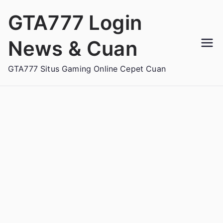
Loncat
GTA777 Login
ke
konten
News & Cuan
GTA777 Situs Gaming Online Cepet Cuan