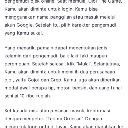
pengemudi ojek online. Saat memulai Ojol The Game,
Kamu akan diminta untuk login. Kamu bisa
menggunakan nama panggilan atau masuk melalui
akun Google. Setelah itu, pilih karakter pengemudi
yang Kamu sukai.
Yang menarik, pemain dapat menentukan jenis
kelamin dari pengemudi, baik laki-laki maupun
perempuan. Setelah selesai, klik “Mulai”. Selanjutnya,
Kamu akan diminta untuk memilih dua perusahaan
ojol, yaitu Gojol dan Grep. Kamu juga akan diberikan
modal awal berupa hp, motor, bensin, dan uang tunai
senilai 10 ribu rupiah.
Ketika ada misi atau pesanan masuk, konfirmasi
dengan mengetuk “Terima Orderan”. Dengan
mengetuk logo peta di layar, Kamu akan diarahkan ke