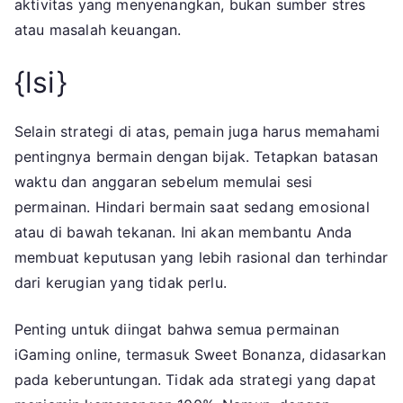
aktivitas yang menyenangkan, bukan sumber stres
atau masalah keuangan.
{lsi}
Selain strategi di atas, pemain juga harus memahami
pentingnya bermain dengan bijak. Tetapkan batasan
waktu dan anggaran sebelum memulai sesi
permainan. Hindari bermain saat sedang emosional
atau di bawah tekanan. Ini akan membantu Anda
membuat keputusan yang lebih rasional dan terhindar
dari kerugian yang tidak perlu.
Penting untuk diingat bahwa semua permainan
iGaming online, termasuk Sweet Bonanza, didasarkan
pada keberuntungan. Tidak ada strategi yang dapat