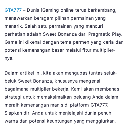
Membongkar
GTA777
– Dunia iGaming online terus berkembang,
Rahasia
menawarkan beragam pilihan permainan yang
Multiplier
Sweet
menarik. Salah satu permainan yang mencuri
Bonanza:
perhatian adalah Sweet Bonanza dari Pragmatic Play.
Peluang
Game ini dikenal dengan tema permen yang ceria dan
Manis
potensi kemenangan besar melalui fitur multiplier-
di
nya.
GTA777
Dalam artikel ini, kita akan mengupas tuntas seluk-
beluk Sweet Bonanza, khususnya mengenai
bagaimana multiplier bekerja. Kami akan membahas
strategi untuk memaksimalkan peluang Anda dalam
meraih kemenangan manis di platform GTA777.
Siapkan diri Anda untuk menjelajahi dunia penuh
warna dan potensi keuntungan yang menggiurkan.