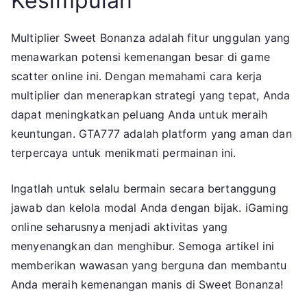
Kesimpulan
Multiplier Sweet Bonanza adalah fitur unggulan yang
menawarkan potensi kemenangan besar di game
scatter online ini. Dengan memahami cara kerja
multiplier dan menerapkan strategi yang tepat, Anda
dapat meningkatkan peluang Anda untuk meraih
keuntungan. GTA777 adalah platform yang aman dan
terpercaya untuk menikmati permainan ini.
Ingatlah untuk selalu bermain secara bertanggung
jawab dan kelola modal Anda dengan bijak. iGaming
online seharusnya menjadi aktivitas yang
menyenangkan dan menghibur. Semoga artikel ini
memberikan wawasan yang berguna dan membantu
Anda meraih kemenangan manis di Sweet Bonanza!