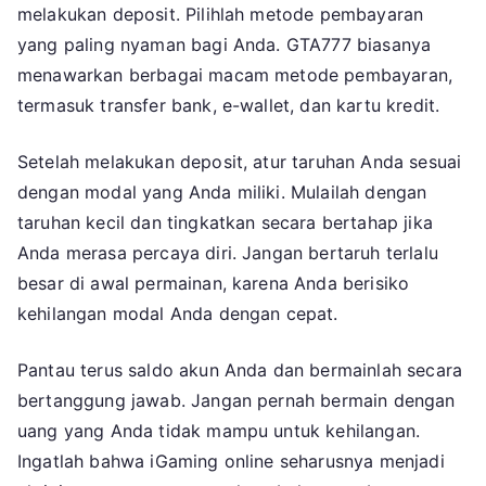
melakukan deposit. Pilihlah metode pembayaran
yang paling nyaman bagi Anda. GTA777 biasanya
menawarkan berbagai macam metode pembayaran,
termasuk transfer bank, e-wallet, dan kartu kredit.
Setelah melakukan deposit, atur taruhan Anda sesuai
dengan modal yang Anda miliki. Mulailah dengan
taruhan kecil dan tingkatkan secara bertahap jika
Anda merasa percaya diri. Jangan bertaruh terlalu
besar di awal permainan, karena Anda berisiko
kehilangan modal Anda dengan cepat.
Pantau terus saldo akun Anda dan bermainlah secara
bertanggung jawab. Jangan pernah bermain dengan
uang yang Anda tidak mampu untuk kehilangan.
Ingatlah bahwa iGaming online seharusnya menjadi