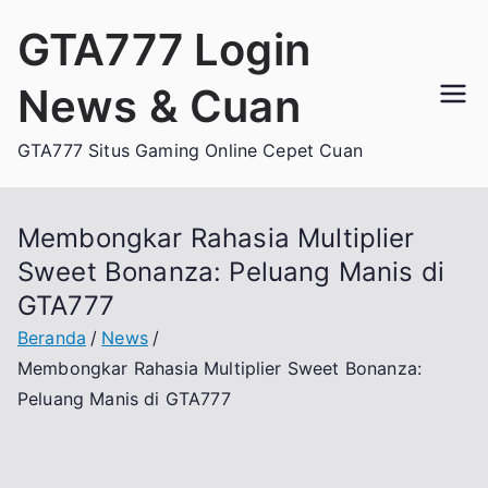
Loncat
GTA777 Login
ke
konten
News & Cuan
GTA777 Situs Gaming Online Cepet Cuan
Membongkar Rahasia Multiplier
Sweet Bonanza: Peluang Manis di
GTA777
Beranda
News
Membongkar Rahasia Multiplier Sweet Bonanza:
Peluang Manis di GTA777