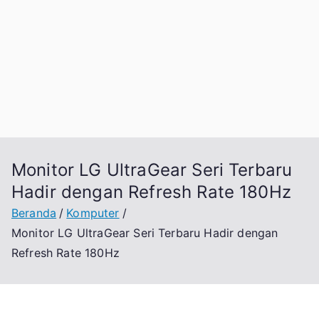
Monitor LG UltraGear Seri Terbaru
Hadir dengan Refresh Rate 180Hz
Beranda
Komputer
Monitor LG UltraGear Seri Terbaru Hadir dengan
Refresh Rate 180Hz