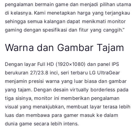
pengalaman bermain game dan menjadi pilihan utama
di kelasnya. Kami menetapkan harga yang terjangkau
sehingga semua kalangan dapat menikmati monitor
gaming dengan spesifikasi dan fitur yang canggih.”
Warna dan Gambar Tajam
Dengan layar Full HD (1920×1080) dan panel IPS
berukuran 27/23.8 inci, seri terbaru LG UltraGear
menjamin presisi warna yang luar biasa dan gambar
yang tajam. Dengan desain virtually borderless pada
tiga sisinya, monitor ini memberikan pengalaman
visual yang menakjubkan, membuat layar terasa lebih
luas dan membawa para gamer masuk ke dalam
dunia game secara lebih intens.