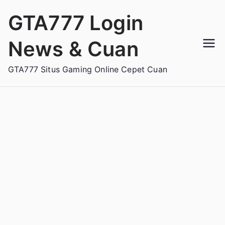
Loncat
GTA777 Login
ke
konten
News & Cuan
GTA777 Situs Gaming Online Cepet Cuan