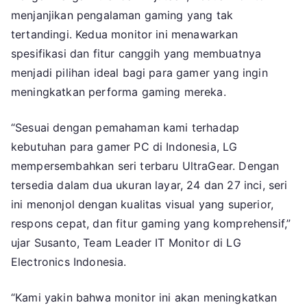
Hadir
menjanjikan pengalaman gaming yang tak
dengan
tertandingi. Kedua monitor ini menawarkan
Refresh
spesifikasi dan fitur canggih yang membuatnya
Rate
menjadi pilihan ideal bagi para gamer yang ingin
180Hz
meningkatkan performa gaming mereka.
“Sesuai dengan pemahaman kami terhadap
kebutuhan para gamer PC di Indonesia, LG
mempersembahkan seri terbaru UltraGear. Dengan
tersedia dalam dua ukuran layar, 24 dan 27 inci, seri
ini menonjol dengan kualitas visual yang superior,
respons cepat, dan fitur gaming yang komprehensif,”
ujar Susanto, Team Leader IT Monitor di LG
Electronics Indonesia.
“Kami yakin bahwa monitor ini akan meningkatkan