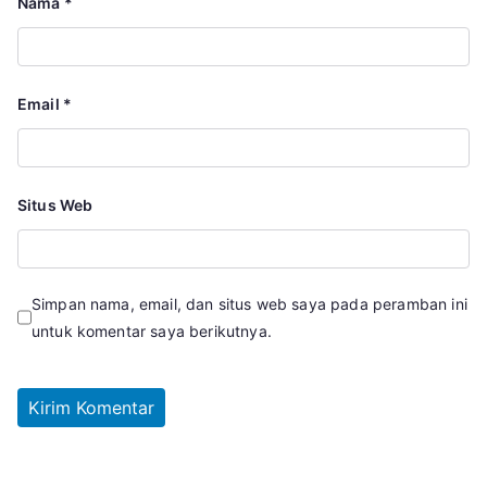
Nama
*
Email
*
Situs Web
Simpan nama, email, dan situs web saya pada peramban ini
untuk komentar saya berikutnya.