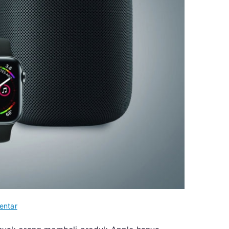
pada
entar
Mengenal