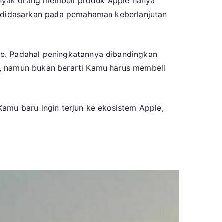
anyak orang membeli produk Apple hanya
Produk
ak didasarkan pada pemahaman keberlanjutan
Apple
yang
Paling
Worth
le. Padahal peningkatannya dibandingkan
It
g, namun bukan berarti Kamu harus membeli
Untuk
Dimiliki
Kamu baru ingin terjun ke ekosistem Apple,