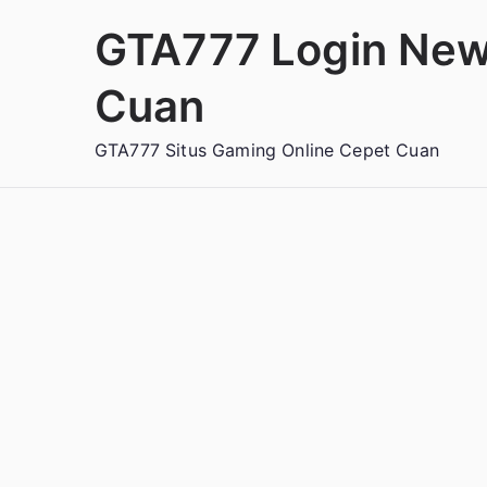
Loncat
GTA777 Login New
ke
konten
Cuan
GTA777 Situs Gaming Online Cepet Cuan