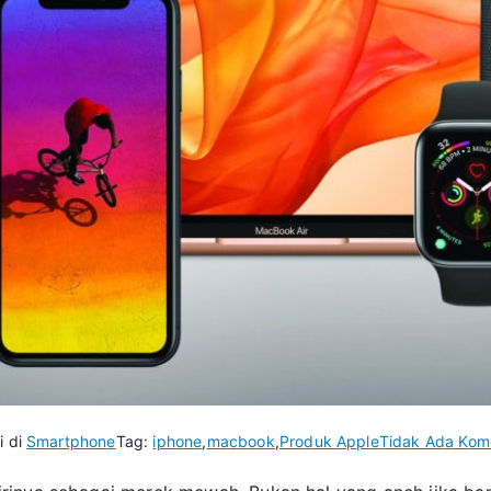
i di
Smartphone
Tag:
iphone
,
macbook
,
Produk Apple
Tidak Ada Kom