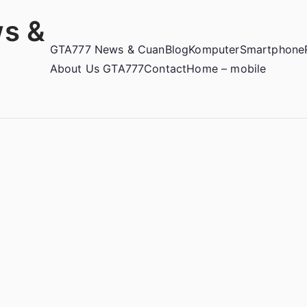
s &
GTA777 News & Cuan
Blog
Komputer
Smartphone
About Us GTA777
Contact
Home – mobile