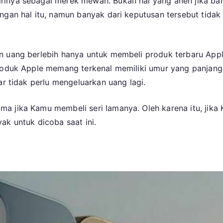
irinya sebagai merek mewah. Bukan hal yang aneh jika b
engan hal itu, namun banyak dari keputusan tersebut tid
an uang berlebih hanya untuk membeli produk terbaru App
 Produk Apple memang terkenal memiliki umur yang panjan
ar tidak perlu mengeluarkan uang lagi.
 jika Kamu membeli seri lamanya. Oleh karena itu, jika 
ak untuk dicoba saat ini.