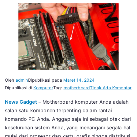
Oleh
admin
Dipublikasi pada
Maret 14, 2024
pa
Dipublikasi di
Komputer
Tag:
motherboard
Tidak Ada Komentar
Ma
News Gadget
– Motherboard komputer Anda adalah
Mo
salah satu komponen terpenting dalam rantai
ya
Bi
komando PC Anda. Anggap saja ini sebagai otak dari
Te
keseluruhan sistem Anda, yang menangani segala hal
da
mulai dari prosesor dan kartu grafis hingga distribusi