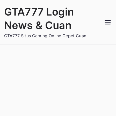
Loncat
GTA777 Login
ke
konten
News & Cuan
GTA777 Situs Gaming Online Cepet Cuan