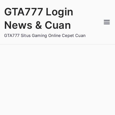
Loncat
GTA777 Login
ke
konten
News & Cuan
GTA777 Situs Gaming Online Cepet Cuan