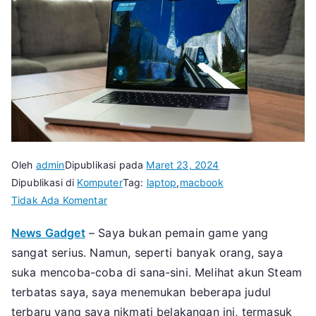
Oleh
admin
Dipublikasi pada
Maret 23, 2024
Dipublikasi di
Komputer
Tag:
laptop
,
macbook
pada
Tidak Ada Komentar
MacBook
News Gadget
– Saya bukan pemain game yang
Pro
sangat serius. Namun, seperti banyak orang, saya
Adalah
Laptop
suka mencoba-coba di sana-sini. Melihat akun Steam
Gaming
terbatas saya, saya menemukan beberapa judul
yang
terbaru yang saya nikmati belakangan ini, termasuk