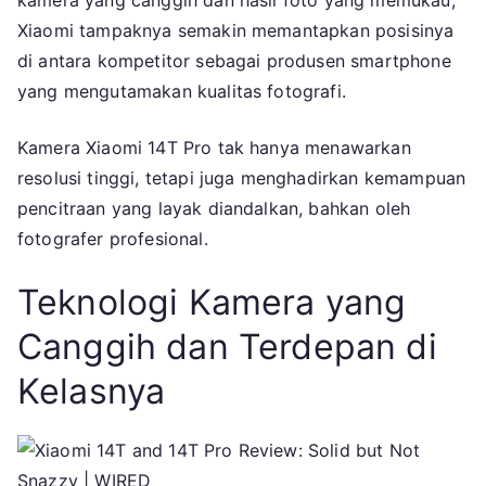
kamera yang canggih dan hasil foto yang memukau,
yang
Xiaomi tampaknya semakin memantapkan posisinya
Menja
di antara kompetitor sebagai produsen smartphone
Andal
yang mengutamakan kualitas fotografi.
Fotogr
Mobile
Kamera Xiaomi 14T Pro tak hanya menawarkan
resolusi tinggi, tetapi juga menghadirkan kemampuan
pencitraan yang layak diandalkan, bahkan oleh
fotografer profesional.
Teknologi Kamera yang
Canggih dan Terdepan di
Kelasnya