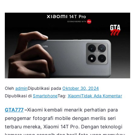
Oleh
admin
Dipublikasi pada
Oktober 30, 2024
pada
Dipublikasi di
Smartphone
Tag:
Xiaomi
Tidak Ada Komentar
Kualit
GTA777
–
Xiaomi kembali menarik perhatian para
Kamer
penggemar fotografi mobile dengan merilis seri
Xiaomi
14T
terbaru mereka, Xiaomi 14T Pro. Dengan teknologi
Pro