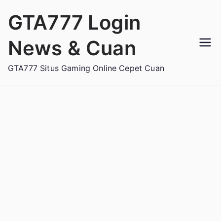
Loncat
GTA777 Login
ke
konten
News & Cuan
GTA777 Situs Gaming Online Cepet Cuan