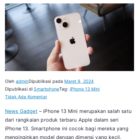
Oleh
admin
Dipublikasi pada
Maret 9, 2024
Dipublikasi di
Smartphone
Tag:
iPhone 13 Mini
pada
Tidak Ada Komentar
iPhone
News Gadget
– iPhone 13 Mini merupakan salah satu
13
dari rangkaian produk terbaru Apple dalam seri
Mini,
Si
iPhone 13. Smartphone ini cocok bagi mereka yang
Mungil
menginginkan model dengan dimensi yang kecil.