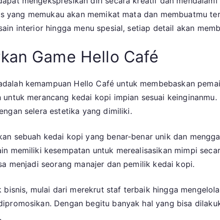
apat mengekspresikan diri secara kreatif dan mendalami
Pemilik
rafis yang memukau akan memikat mata dan membuatmu terp
Cafe
ain interior hingga menu spesial, setiap detail akan mem
rkan Game Hello Café
adalah kemampuan Hello Café untuk membebaskan pemain
 untuk merancang kedai kopi impian sesuai keinginanmu. 
ngan selera estetika yang dimiliki.
kan sebuah kedai kopi yang benar-benar unik dan mengg
in memiliki kesempatan untuk merealisasikan mimpi secar
sa menjadi seorang manajer dan pemilik kedai kopi.
 bisnis, mulai dari merekrut staf terbaik hingga mengelol
dipromosikan. Dengan begitu banyak hal yang bisa dilaku
.