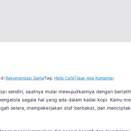
pada
 di
Rekomendasi Game
Tag:
Hello Café
Tidak Ada Komentar
Hello
kopi sendiri, saatnya mulai mewujudkannya dengan berlati
Café
mengelola segala hal yang ada dalam kedai kopi. Kamu m
Game
Yang
ah selera, mempekerjakan staf berbakat, dan menciptaka
Bisa
Menjadi
Kamu