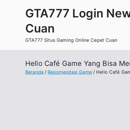
Loncat
GTA777 Login New
ke
konten
Cuan
GTA777 Situs Gaming Online Cepet Cuan
Hello Café Game Yang Bisa Me
Beranda
Rekomendasi Game
Hello Café Ga