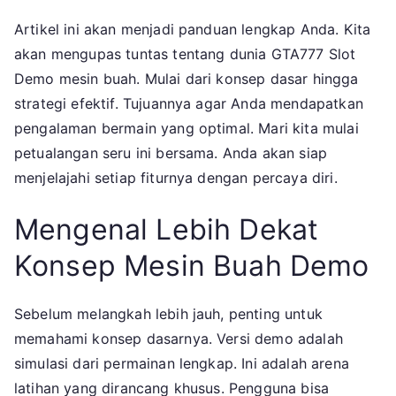
untuk
Artikel ini akan menjadi panduan lengkap Anda. Kita
Pemula
akan mengupas tuntas tentang dunia GTA777 Slot
Demo mesin buah. Mulai dari konsep dasar hingga
strategi efektif. Tujuannya agar Anda mendapatkan
pengalaman bermain yang optimal. Mari kita mulai
petualangan seru ini bersama. Anda akan siap
menjelajahi setiap fiturnya dengan percaya diri.
Mengenal Lebih Dekat
Konsep Mesin Buah Demo
Sebelum melangkah lebih jauh, penting untuk
memahami konsep dasarnya. Versi demo adalah
simulasi dari permainan lengkap. Ini adalah arena
latihan yang dirancang khusus. Pengguna bisa