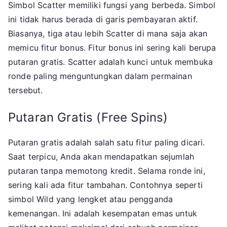
Simbol Scatter memiliki fungsi yang berbeda. Simbol
ini tidak harus berada di garis pembayaran aktif.
Biasanya, tiga atau lebih Scatter di mana saja akan
memicu fitur bonus. Fitur bonus ini sering kali berupa
putaran gratis. Scatter adalah kunci untuk membuka
ronde paling menguntungkan dalam permainan
tersebut.
Putaran Gratis (Free Spins)
Putaran gratis adalah salah satu fitur paling dicari.
Saat terpicu, Anda akan mendapatkan sejumlah
putaran tanpa memotong kredit. Selama ronde ini,
sering kali ada fitur tambahan. Contohnya seperti
simbol Wild yang lengket atau pengganda
kemenangan. Ini adalah kesempatan emas untuk