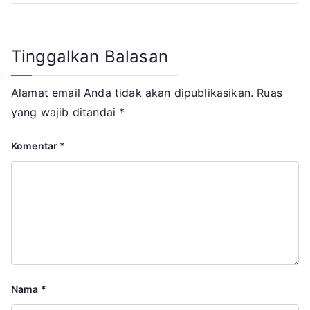
Tinggalkan Balasan
Alamat email Anda tidak akan dipublikasikan.
Ruas
yang wajib ditandai
*
Komentar
*
Nama
*