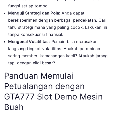
fungsi setiap tombol.
Menguji Strategi dan Pola:
Anda dapat
bereksperimen dengan berbagai pendekatan. Cari
tahu strategi mana yang paling cocok. Lakukan ini
tanpa konsekuensi finansial.
Mengenal Volatilitas:
Pemain bisa merasakan
langsung tingkat volatilitas. Apakah permainan
sering memberi kemenangan kecil? Ataukah jarang
tapi dengan nilai besar?
Panduan Memulai
Petualangan dengan
GTA777 Slot Demo Mesin
Buah