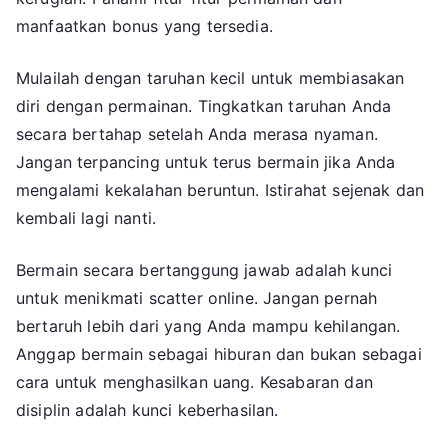
manfaatkan bonus yang tersedia.
Mulailah dengan taruhan kecil untuk membiasakan
diri dengan permainan. Tingkatkan taruhan Anda
secara bertahap setelah Anda merasa nyaman.
Jangan terpancing untuk terus bermain jika Anda
mengalami kekalahan beruntun. Istirahat sejenak dan
kembali lagi nanti.
Bermain secara bertanggung jawab adalah kunci
untuk menikmati scatter online. Jangan pernah
bertaruh lebih dari yang Anda mampu kehilangan.
Anggap bermain sebagai hiburan dan bukan sebagai
cara untuk menghasilkan uang. Kesabaran dan
disiplin adalah kunci keberhasilan.