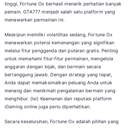
tinggi, Fortune Ox berhasil menarik perhatian banyak
pemain. GTA777 menjadi salah satu platform yang
menawarkan permainan ini.
Meskipun memiliki volatilitas sedang, Fortune Ox
menawarkan potensi kemenangan yang signifikan
melalui fitur pengganda dan putaran gratis. Penting
untuk memahami fitur-fitur permainan, mengelola
anggaran dengan bijak, dan bermain secara
bertanggung jawab. Dengan strategi yang tepat,
Anda dapat memaksimalkan peluang Anda untuk
menang dan menikmati pengalaman bermain yang
menghibur. {lsi} Keamanan dan reputasi platform
iGaming online juga perlu diperhatikan.
Secara keseluruhan, Fortune Ox adalah pilihan yang