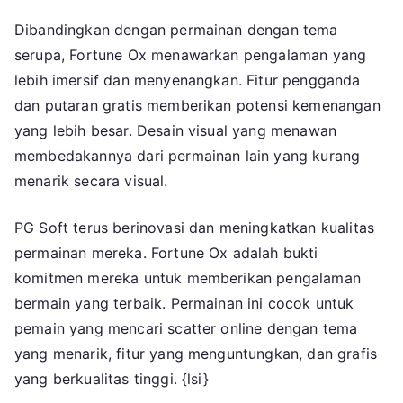
Dibandingkan dengan permainan dengan tema
serupa, Fortune Ox menawarkan pengalaman yang
lebih imersif dan menyenangkan. Fitur pengganda
dan putaran gratis memberikan potensi kemenangan
yang lebih besar. Desain visual yang menawan
membedakannya dari permainan lain yang kurang
menarik secara visual.
PG Soft terus berinovasi dan meningkatkan kualitas
permainan mereka. Fortune Ox adalah bukti
komitmen mereka untuk memberikan pengalaman
bermain yang terbaik. Permainan ini cocok untuk
pemain yang mencari scatter online dengan tema
yang menarik, fitur yang menguntungkan, dan grafis
yang berkualitas tinggi. {lsi}