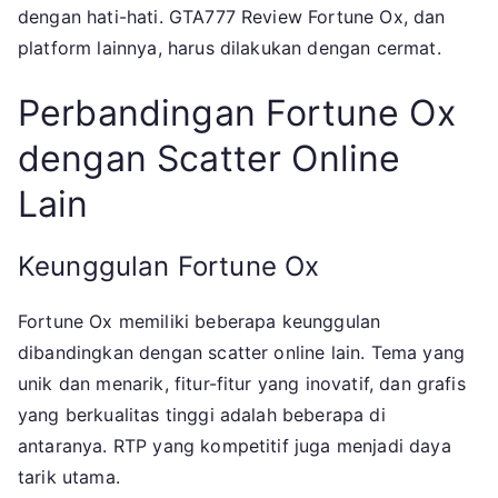
dengan hati-hati. GTA777 Review Fortune Ox, dan
platform lainnya, harus dilakukan dengan cermat.
Perbandingan Fortune Ox
dengan Scatter Online
Lain
Keunggulan Fortune Ox
Fortune Ox memiliki beberapa keunggulan
dibandingkan dengan scatter online lain. Tema yang
unik dan menarik, fitur-fitur yang inovatif, dan grafis
yang berkualitas tinggi adalah beberapa di
antaranya. RTP yang kompetitif juga menjadi daya
tarik utama.