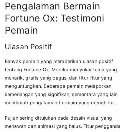
Pengalaman Bermain
Fortune Ox: Testimoni
Pemain
Ulasan Positif
Banyak pemain yang memberikan ulasan positif
tentang Fortune Ox. Mereka menyukai tema yang
menarik, grafis yang bagus, dan fitur-fitur yang
menguntungkan. Beberapa pemain melaporkan
kemenangan yang signifikan, sementara yang lain
menikmati pengalaman bermain yang menghibur.
Pujian sering ditujukan pada desain visual yang
menawan dan animasi yang halus. Fitur pengganda