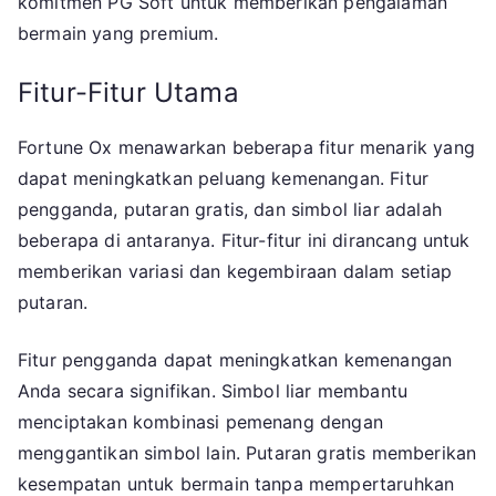
komitmen PG Soft untuk memberikan pengalaman
bermain yang premium.
Fitur-Fitur Utama
Fortune Ox menawarkan beberapa fitur menarik yang
dapat meningkatkan peluang kemenangan. Fitur
pengganda, putaran gratis, dan simbol liar adalah
beberapa di antaranya. Fitur-fitur ini dirancang untuk
memberikan variasi dan kegembiraan dalam setiap
putaran.
Fitur pengganda dapat meningkatkan kemenangan
Anda secara signifikan. Simbol liar membantu
menciptakan kombinasi pemenang dengan
menggantikan simbol lain. Putaran gratis memberikan
kesempatan untuk bermain tanpa mempertaruhkan