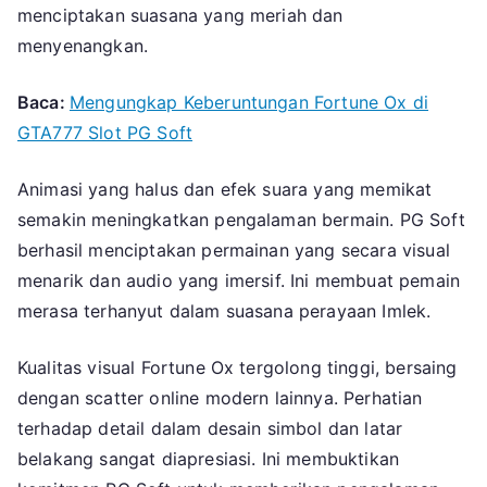
menciptakan suasana yang meriah dan
menyenangkan.
Baca:
Mengungkap Keberuntungan Fortune Ox di
GTA777 Slot PG Soft
Animasi yang halus dan efek suara yang memikat
semakin meningkatkan pengalaman bermain. PG Soft
berhasil menciptakan permainan yang secara visual
menarik dan audio yang imersif. Ini membuat pemain
merasa terhanyut dalam suasana perayaan Imlek.
Kualitas visual Fortune Ox tergolong tinggi, bersaing
dengan scatter online modern lainnya. Perhatian
terhadap detail dalam desain simbol dan latar
belakang sangat diapresiasi. Ini membuktikan