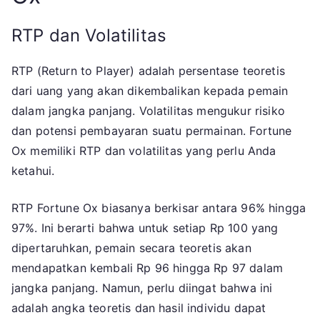
RTP dan Volatilitas
RTP (Return to Player) adalah persentase teoretis
dari uang yang akan dikembalikan kepada pemain
dalam jangka panjang. Volatilitas mengukur risiko
dan potensi pembayaran suatu permainan. Fortune
Ox memiliki RTP dan volatilitas yang perlu Anda
ketahui.
RTP Fortune Ox biasanya berkisar antara 96% hingga
97%. Ini berarti bahwa untuk setiap Rp 100 yang
dipertaruhkan, pemain secara teoretis akan
mendapatkan kembali Rp 96 hingga Rp 97 dalam
jangka panjang. Namun, perlu diingat bahwa ini
adalah angka teoretis dan hasil individu dapat