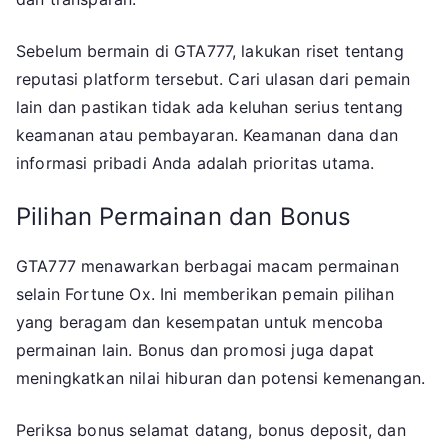
Sebelum bermain di GTA777, lakukan riset tentang
reputasi platform tersebut. Cari ulasan dari pemain
lain dan pastikan tidak ada keluhan serius tentang
keamanan atau pembayaran. Keamanan dana dan
informasi pribadi Anda adalah prioritas utama.
Pilihan Permainan dan Bonus
GTA777 menawarkan berbagai macam permainan
selain Fortune Ox. Ini memberikan pemain pilihan
yang beragam dan kesempatan untuk mencoba
permainan lain. Bonus dan promosi juga dapat
meningkatkan nilai hiburan dan potensi kemenangan.
Periksa bonus selamat datang, bonus deposit, dan