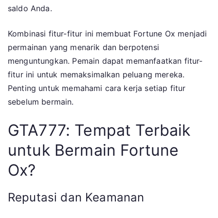
saldo Anda.
Kombinasi fitur-fitur ini membuat Fortune Ox menjadi
permainan yang menarik dan berpotensi
menguntungkan. Pemain dapat memanfaatkan fitur-
fitur ini untuk memaksimalkan peluang mereka.
Penting untuk memahami cara kerja setiap fitur
sebelum bermain.
GTA777: Tempat Terbaik
untuk Bermain Fortune
Ox?
Reputasi dan Keamanan