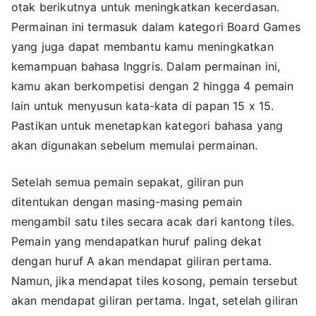
otak berikutnya untuk meningkatkan kecerdasan.
Permainan ini termasuk dalam kategori Board Games
yang juga dapat membantu kamu meningkatkan
kemampuan bahasa Inggris. Dalam permainan ini,
kamu akan berkompetisi dengan 2 hingga 4 pemain
lain untuk menyusun kata-kata di papan 15 x 15.
Pastikan untuk menetapkan kategori bahasa yang
akan digunakan sebelum memulai permainan.
Setelah semua pemain sepakat, giliran pun
ditentukan dengan masing-masing pemain
mengambil satu tiles secara acak dari kantong tiles.
Pemain yang mendapatkan huruf paling dekat
dengan huruf A akan mendapat giliran pertama.
Namun, jika mendapat tiles kosong, pemain tersebut
akan mendapat giliran pertama. Ingat, setelah giliran