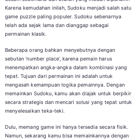
Karena kemudahan inilah, Sudoku menjadi salah satu
game puzzle paling populer. Sudoku sebenarnya
telah ada sejak lama dan dianggap sebagai
permainan klasik.
Beberapa orang bahkan menyebutnya dengan
sebutan ‘number place’, karena pemain harus
menempatkan angka-angka dalam kombinasi yang
tepat. Tujuan dari permainan ini adalah untuk
mengasah kemampuan logika pemainnya. Dengan
memainkan Sudoku, kamu akan diajak untuk berpikir
secara strategis dan mencari solusi yang tepat untuk
menyelesaikan teka-teki.
Dulu, memang game ini hanya tersedia secara fisik.
Namun, sekarang kamu bisa memainkannya dengan