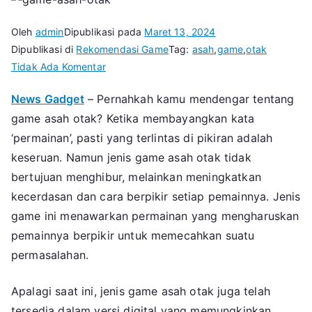
Oleh
admin
Dipublikasi pada
Maret 13, 2024
Dipublikasi di
Rekomendasi Game
Tag:
asah
,
game
,
otak
pada
Tidak Ada Komentar
Game
News Gadget
– Pernahkah kamu mendengar tentang
Asah
game asah otak? Ketika membayangkan kata
Otak
Ini
‘permainan’, pasti yang terlintas di pikiran adalah
Dapat
keseruan. Namun jenis game asah otak tidak
Meningkatkan
bertujuan menghibur, melainkan meningkatkan
Kecerdasan
kecerdasan dan cara berpikir setiap pemainnya. Jenis
game ini menawarkan permainan yang mengharuskan
pemainnya berpikir untuk memecahkan suatu
permasalahan.
Apalagi saat ini, jenis game asah otak juga telah
tersedia dalam versi digital yang memungkinkan