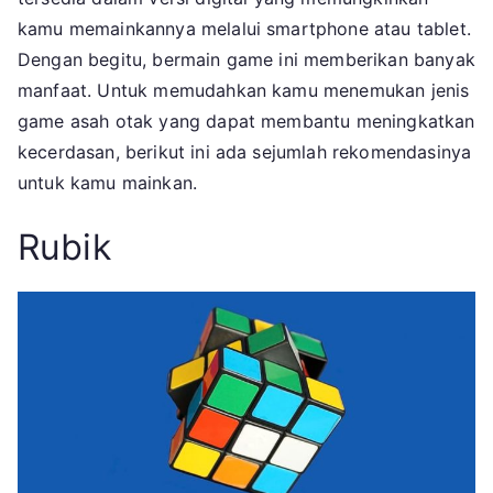
kamu memainkannya melalui smartphone atau tablet.
Dengan begitu, bermain game ini memberikan banyak
manfaat. Untuk memudahkan kamu menemukan jenis
game asah otak yang dapat membantu meningkatkan
kecerdasan, berikut ini ada sejumlah rekomendasinya
untuk kamu mainkan.
Rubik