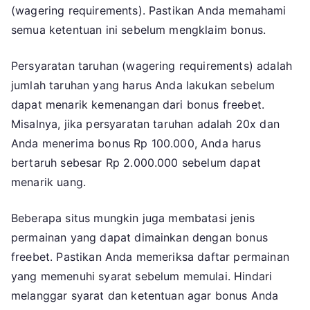
(wagering requirements). Pastikan Anda memahami
semua ketentuan ini sebelum mengklaim bonus.
Persyaratan taruhan (wagering requirements) adalah
jumlah taruhan yang harus Anda lakukan sebelum
dapat menarik kemenangan dari bonus freebet.
Misalnya, jika persyaratan taruhan adalah 20x dan
Anda menerima bonus Rp 100.000, Anda harus
bertaruh sebesar Rp 2.000.000 sebelum dapat
menarik uang.
Beberapa situs mungkin juga membatasi jenis
permainan yang dapat dimainkan dengan bonus
freebet. Pastikan Anda memeriksa daftar permainan
yang memenuhi syarat sebelum memulai. Hindari
melanggar syarat dan ketentuan agar bonus Anda