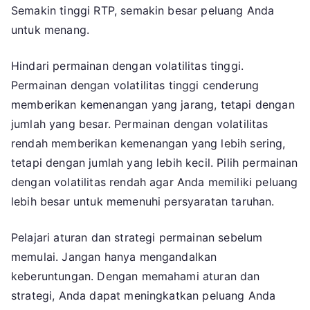
Semakin tinggi RTP, semakin besar peluang Anda
untuk menang.
Hindari permainan dengan volatilitas tinggi.
Permainan dengan volatilitas tinggi cenderung
memberikan kemenangan yang jarang, tetapi dengan
jumlah yang besar. Permainan dengan volatilitas
rendah memberikan kemenangan yang lebih sering,
tetapi dengan jumlah yang lebih kecil. Pilih permainan
dengan volatilitas rendah agar Anda memiliki peluang
lebih besar untuk memenuhi persyaratan taruhan.
Pelajari aturan dan strategi permainan sebelum
memulai. Jangan hanya mengandalkan
keberuntungan. Dengan memahami aturan dan
strategi, Anda dapat meningkatkan peluang Anda