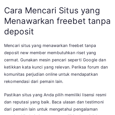
Cara Mencari Situs yang
Menawarkan freebet tanpa
deposit
Mencari situs yang menawarkan freebet tanpa
deposit new member membutuhkan riset yang
cermat. Gunakan mesin pencari seperti Google dan
ketikkan kata kunci yang relevan. Periksa forum dan
komunitas perjudian online untuk mendapatkan
rekomendasi dari pemain lain.
Pastikan situs yang Anda pilih memiliki lisensi resmi
dan reputasi yang baik. Baca ulasan dan testimoni
dari pemain lain untuk mengetahui pengalaman