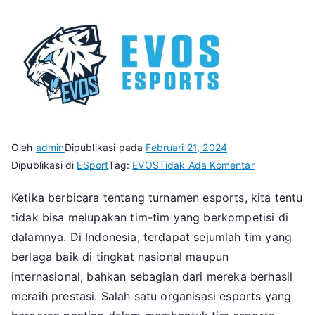
Oleh
admin
Dipublikasi pada
Februari 21, 2024
pada
Dipublikasi di
ESport
Tag:
EVOS
Tidak Ada Komentar
Evos
Ketika berbicara tentang turnamen esports, kita tentu
Tim
tidak bisa melupakan tim-tim yang berkompetisi di
Esport
Terbaik
dalamnya. Di Indonesia, terdapat sejumlah tim yang
Indonesia
berlaga baik di tingkat nasional maupun
Harumkan
internasional, bahkan sebagian dari mereka berhasil
Nama
meraih prestasi. Salah satu organisasi esports yang
Bangsa