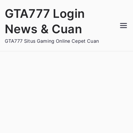
Loncat
GTA777 Login
ke
konten
News & Cuan
GTA777 Situs Gaming Online Cepet Cuan