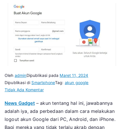
Oleh
admin
Dipublikasi pada
Maret 11, 2024
Dipublikasi di
Smartphone
Tag:
akun google
pada
Tidak Ada Komentar
Cara
News Gadget
– akun tentang hal ini, jawabannya
Logout
adalah iya, ada perbedaan dalam cara melakukan
Akun
Google
logout akun Google dari PC, Android, dan iPhone.
Pada
Bagi mereka yang tidak terlalu akrab dengan